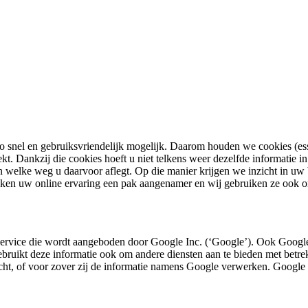
zo snel en gebruiksvriendelijk mogelijk. Daarom houden we cookies (essen
kt. Dankzij die cookies hoeft u niet telkens weer dezelfde informatie in
n welke weg u daarvoor aflegt. Op die manier krijgen we inzicht in uw
ken uw online ervaring een pak aangenamer en wij gebruiken ze ook om
ervice die wordt aangeboden door Google Inc. (‘Google’). Ook Google
ruikt deze informatie ook om andere diensten aan te bieden met betrek
licht, of voor zover zij de informatie namens Google verwerken. Googl